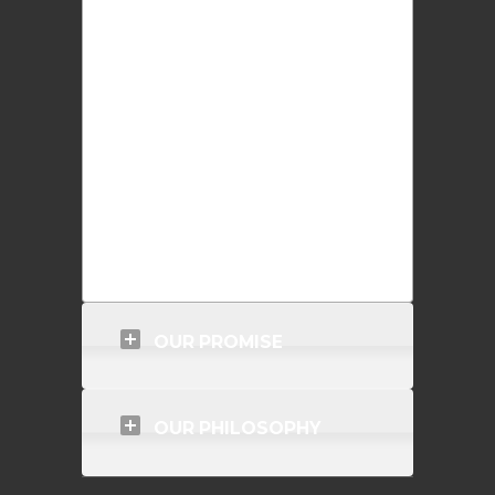
cillum dolore eu fugiat nulla pariatur.
Excepteur sint occaecat cupidatat non
proident, sunt in anim id est laborum.
Allamco laboris nisi ut aliquip ex ea
commodo consequat. Aser velit esse
cillum dolore eu fugiat nulla pariatur.
Excepteur sint occaecat cupidatat non
proident, sunt in anim id est laborum.
OUR PROMISE
OUR PHILOSOPHY