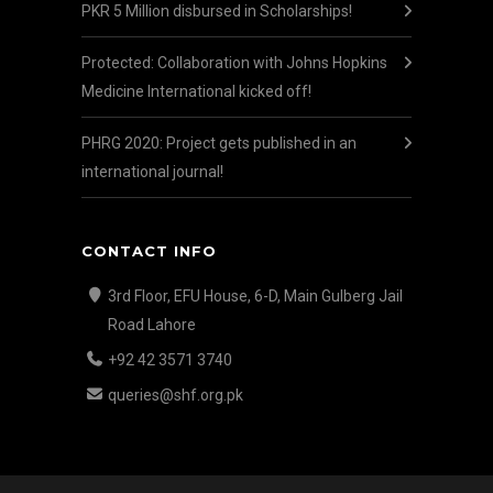
PKR 5 Million disbursed in Scholarships!
Protected: Collaboration with Johns Hopkins
Medicine International kicked off!
PHRG 2020: Project gets published in an
international journal!
CONTACT INFO
3rd Floor, EFU House, 6-D, Main Gulberg Jail
Road Lahore
+92 42 3571 3740
queries@shf.org.pk