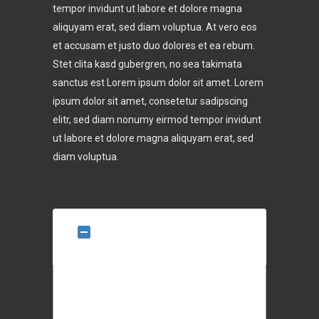
tempor invidunt ut labore et dolore magna
aliquyam erat, sed diam voluptua. At vero eos
et accusam et justo duo dolores et ea rebum.
Stet clita kasd gubergren, no sea takimata
sanctus est Lorem ipsum dolor sit amet. Lorem
ipsum dolor sit amet, consetetur sadipscing
elitr, sed diam nonumy eirmod tempor invidunt
ut labore et dolore magna aliquyam erat, sed
diam voluptua.
OUR MISSION
Add / Edit Toggles
Asunt in anim uis aute irure dolor in
reprehenderit in voluptate velit esse