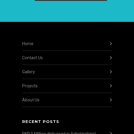
Home
Contact Us
Gallery
Projects
About Us
RECENT POSTS
PKR 5 Million disbursed in Scholarships!