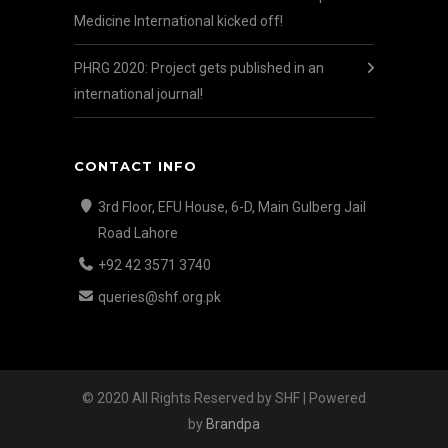
Medicine International kicked off!
PHRG 2020: Project gets published in an
international journal!
CONTACT INFO
3rd Floor, EFU House, 6-D, Main Gulberg Jail
Road Lahore
+92 42 3571 3740
queries@shf.org.pk
© 2020 All Rights Reserved by SHF | Powered
by
Brandpa