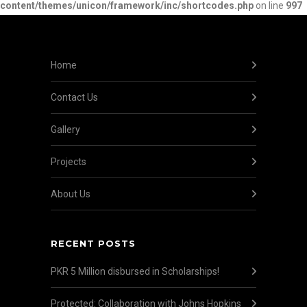
content/themes/unicon/framework/inc/shortcodes.php
on line
997
Home
Contact Us
Gallery
Projects
About Us
RECENT POSTS
PKR 5 Million disbursed in Scholarships!
Protected: Collaboration with Johns Hopkins